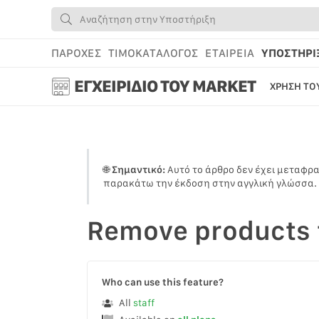
ΠΑΡΟΧΕΣ
ΤΙΜΟΚΑΤΑΛΟΓΟΣ
ΕΤΑΙΡΕΙΑ
ΥΠΟΣΤΗΡΙ
ΕΓΧΕΙΡΙΔΙΟ ΤΟΥ MARKET
ΧΡΗΣΗ ΤΟ
ΕΙΣΑΓΩΓ
ΧΡΗΣΗ Τ
🌐
Σημαντικό:
Αυτό το άρθρο δεν έχει μεταφρα
ΤΟ ΠΡΟΦΙ
παρακάτω την έκδοση στην αγγλική γλώσσα.
ΠΡΟΣΘΗΚ
WEBSTOR
Remove
products 
ΔΙΑΧΕΙΡ
ΔΙΔΑΚΤΙ
Who can use this feature?
All
staff